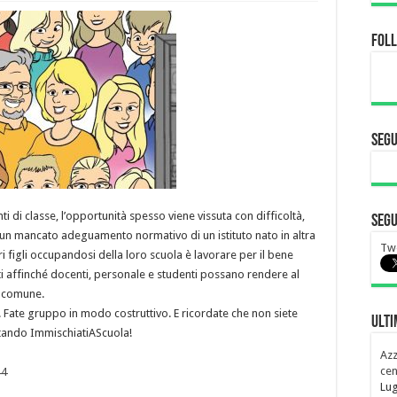
Fol
Segu
di classe, l’opportunità spesso viene vissuta con difficoltà,
Segu
n mancato adeguamento normativo di un istituto nato in altra
Twe
 figli occupandosi della loro scuola è lavorare per il bene
i affinché docenti, personale e studenti possano rendere al
e comune.
o. Fate gruppo in modo costruttivo. E ricordate che non siete
Ulti
ventando ImmischiatiAScuola!
Azz
cen
44
Lug