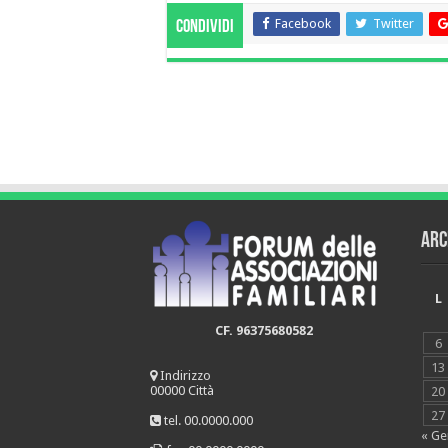
Facebook
Twitter
Condividi
Arc
L
CF. 96375680582
6
13
Indirizzo
00000 Città
20
27
tel. 00.0000.000
« Ge