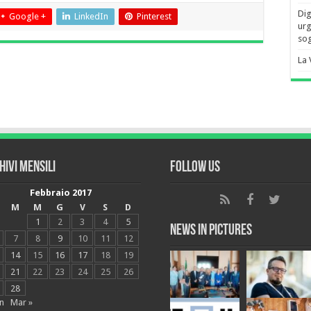
Dig
Google +
LinkedIn
Pinterest
urg
sog
La 
hivi mensili
Follow Us
Febbraio 2017
M
M
G
V
S
D
1
2
3
4
5
News in Pictures
7
8
9
10
11
12
14
15
16
17
18
19
21
22
23
24
25
26
28
n
Mar »