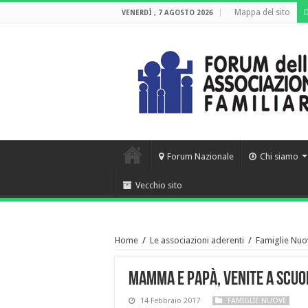
Mappa del sito
VENERDÌ , 7 AGOSTO 2026
Forum Nazionale
Chi siamo
Vecchio sito
Home
/
Le associazioni aderenti
/
Famiglie Nuo
Mamma e papà, venite a scuo
14 Febbraio 2017
FAMIGLIE NUOVE