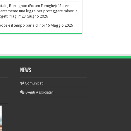
itale, Bordignon (Forum Famiglie): “Serve
entemente una legge per proteggere minori e
getti fragili”
23 Giugno 2026
Voce e il tempo parla di noi
16 Maggio 2026
NEWS
Comunicati
Eventi Associativi