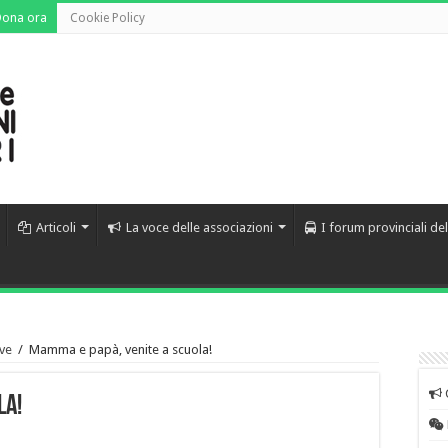
Dona ora
Cookie Policy
Articoli
La voce delle associazioni
I forum provinciali de
ve
/
Mamma e papà, venite a scuola!
la!