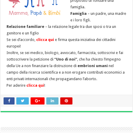
proposito di fondare una
famiglia.
Famiglia
– un padre, una madre
e i loro figli.
Relazione familiare
– la relazione legale tra due sposi o tra un
genitore e un figlio
Se sei d’accordo,
clicca qui
e firma questa iniziativa dei cittadini
europei!
Inoltre, se sei medico, biologo, avvocato, farmacista, sottoscrivi e fai
sottoscrivere la petizione di
“Uno di noi”
, che ha chiesto l’impegno
della Ue a non finanziare la distruzione di
embrioni umani
nel
campo della ricerca scientifica e a non erogare contributi economici a
enti privati internazionali che propagandano l’aborto.
Per aderire
clicca qui
!