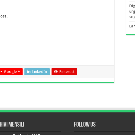
Dig
urg
cosa,
sog
La 
Google +
LinkedIn
Pinterest
hivi mensili
Follow Us