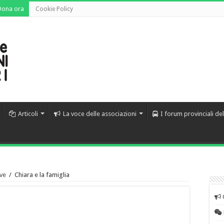
Dona ora
Cookie Policy
Articoli
La voce delle associazioni
I forum provinciali de
ve
/
Chiara e la famiglia