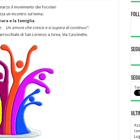
arzo il movimento dei Focolari
za un incontro sul tema:
Fol
iara e la famiglia
.
re… Un amore che cresce e si supera di continuo”.
arrocchiale di San Lorenzo a Ivrea, Via Cascinette.
Segu
Segu
Twe
Ulti
Azz
cen
Lug