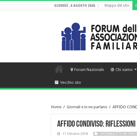
Mappa del sito
GIOVEDÌ , 6 AGOSTO 2026
Forum Nazionale
Chi siamo
Vecchio sito
Home
/
Giornali e tv ne parlano
/
AFFIDO COND
AFFIDO CONDIVISO: RIFLESSION
11 Ottobre 2018
GIORNALI E TV NE PAR