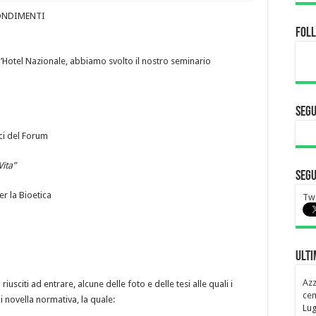
FONDIMENTI
Fol
ll’Hotel Nazionale, abbiamo svolto il nostro seminario
Segu
ci del Forum
Vita”
Segu
r la Bioetica
Twe
Ulti
Azz
usciti ad entrare, alcune delle foto e delle tesi alle quali i
cen
i novella normativa, la quale:
Lug