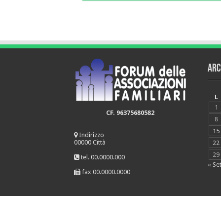
Arc
L
1
CF. 96375680582
8
15
Indirizzo
00000 Città
22
29
tel. 00.0000.000
« Se
fax 00.0000.0000