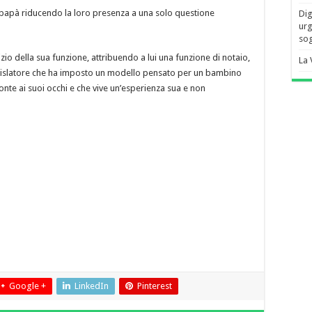
 papà riducendo la loro presenza a una solo questione
Dig
urg
sog
izio della sua funzione, attribuendo a lui una funzione di notai
o,
La 
egislatore che ha imposto un modello pensato per un bambino
ronte ai suoi occhi e che vive un’esperienza sua e non
Google +
LinkedIn
Pinterest