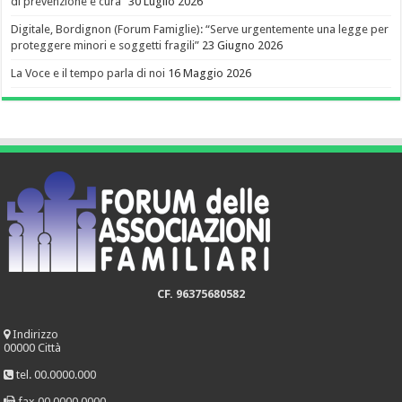
di prevenzione e cura”
30 Luglio 2026
Digitale, Bordignon (Forum Famiglie): “Serve urgentemente una legge per
proteggere minori e soggetti fragili”
23 Giugno 2026
La Voce e il tempo parla di noi
16 Maggio 2026
CF. 96375680582
Indirizzo
00000 Città
tel. 00.0000.000
fax 00.0000.0000