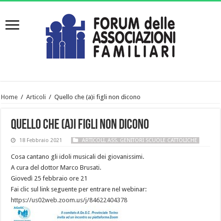
Home
/
Articoli
/
Quello che (a)i figli non dicono
Quello che (a)i figli non dicono
18 Febbraio 2021
ARTICOLI
,
ASS. GENITORI SCUOLE CATTOLICHE
Cosa cantano gli idoli musicali dei giovanissimi.
A cura del dottor Marco Brusati.
Giovedì 25 febbraio ore 21
Fai clic sul link seguente per entrare nel webinar:
https://us02web.zoom.us/j/84622404378