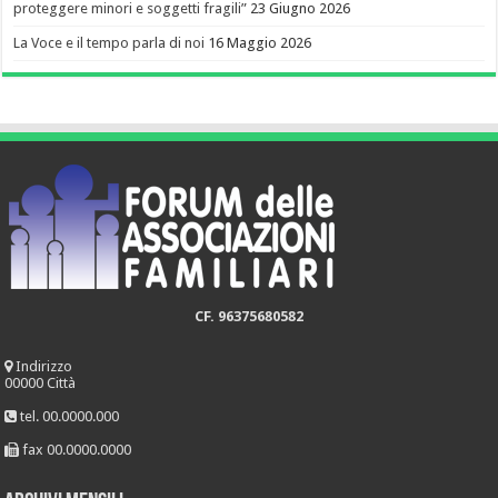
proteggere minori e soggetti fragili”
23 Giugno 2026
La Voce e il tempo parla di noi
16 Maggio 2026
CF. 96375680582
Indirizzo
00000 Città
tel. 00.0000.000
fax 00.0000.0000