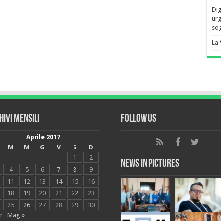
Dig
urg
sog
La 
hivi mensili
Follow Us
Aprile 2017
M
M
G
V
S
D
1
2
News in Pictures
4
5
6
7
8
9
11
12
13
14
15
16
18
19
20
21
22
23
25
26
27
28
29
30
r
Mag »