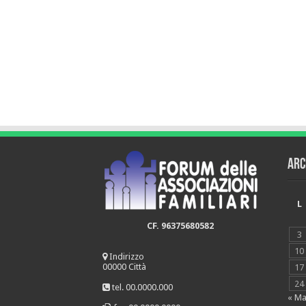
Arc
L
CF. 96375680582
3
10
Indirizzo
00000 Città
17
24
tel. 00.0000.000
« Ma