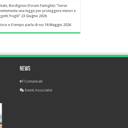
itale, Bordignon (Forum Famiglie): “Serve
entemente una legge per proteggere minori e
getti fragili”
23 Giugno 2026
Voce e il tempo parla di noi
16 Maggio 2026
NEWS
Comunicati
Eventi Associativi