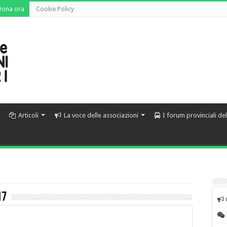
Dona ora
Cookie Policy
Articoli
La voce delle associazioni
I forum provinciali de
17