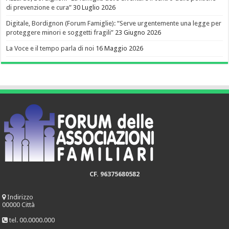
di prevenzione e cura”
30 Luglio 2026
Digitale, Bordignon (Forum Famiglie): “Serve urgentemente una legge per
proteggere minori e soggetti fragili”
23 Giugno 2026
La Voce e il tempo parla di noi
16 Maggio 2026
CF. 96375680582
Indirizzo
00000 Città
tel. 00.0000.000