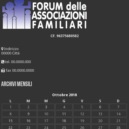
CF. 96375680582
Indirizzo
00000 Città
tel. 00.0000.000
fax 00.0000.0000
Archivi mensili
Ottobre 2018
L
M
M
G
V
S
D
1
2
3
4
5
6
7
8
9
10
11
12
13
14
15
16
17
18
19
20
21
22
23
24
25
26
27
28