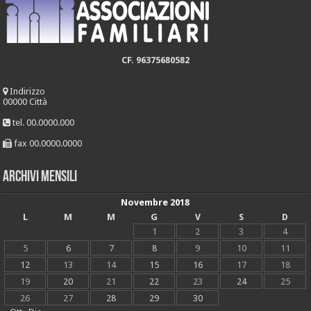
CF. 96375680582
Indirizzo
00000 Città
tel. 00.0000.000
fax 00.0000.0000
Archivi mensili
Novembre 2018
L
M
M
G
V
S
D
1
2
3
4
5
6
7
8
9
10
11
12
13
14
15
16
17
18
19
20
21
22
23
24
25
26
27
28
29
30