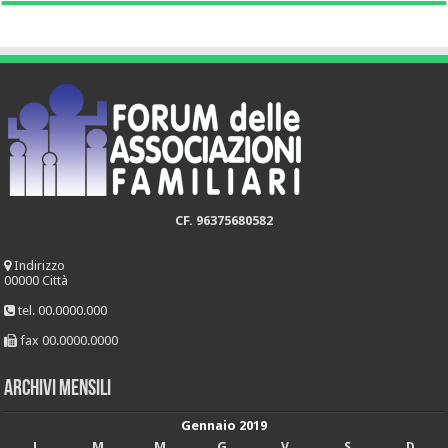
CF. 96375680582
Indirizzo
00000 Città
tel. 00.0000.000
fax 00.0000.0000
Archivi mensili
Gennaio 2019
L
M
M
G
V
S
D