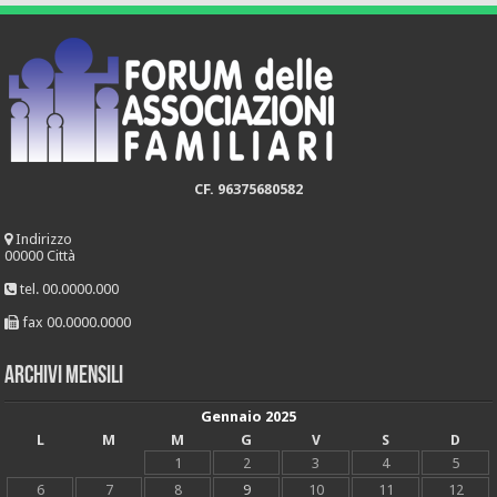
CF. 96375680582
Indirizzo
00000 Città
tel. 00.0000.000
fax 00.0000.0000
Archivi mensili
Gennaio 2025
L
M
M
G
V
S
D
1
2
3
4
5
6
7
8
9
10
11
12