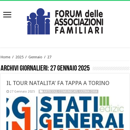
Home
/
2025
/
Gennaio
/
27
Archivi giornalieri:
27 Gennaio 2025
IL TOUR NATALITA’ FA TAPPA A TORINO
27 Gennaio 2025
ARTICOLI
,
COMUNICATI
,
ULTIMA ORA