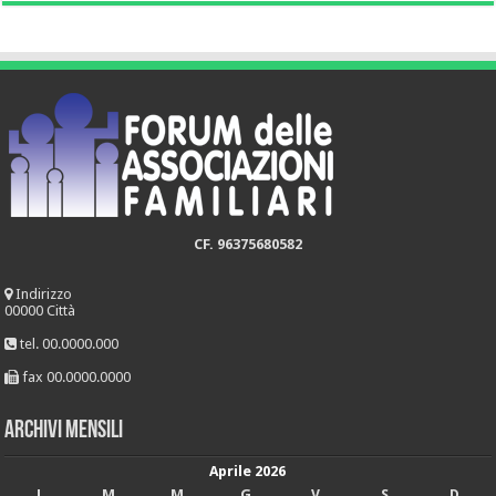
CF. 96375680582
Indirizzo
00000 Città
tel. 00.0000.000
fax 00.0000.0000
Archivi mensili
Aprile 2026
L
M
M
G
V
S
D