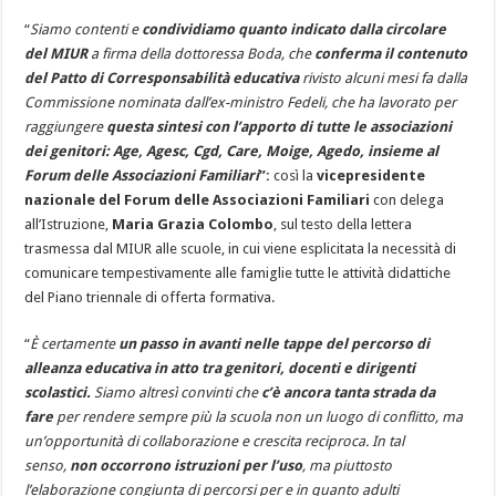
“
Siamo contenti e
condividiamo quanto indicato dalla circolare
del MIUR
a firma della dottoressa Boda, che
conferma il contenuto
del Patto di Corresponsabilità educativa
rivisto alcuni mesi fa dalla
Commissione nominata dall’ex-ministro Fedeli, che ha lavorato per
raggiungere
questa sintesi con l’apporto di tutte le associazioni
dei genitori: Age, Agesc, Cgd, Care, Moige, Agedo, insieme al
Forum delle Associazioni Familiari
”:
così la
vicepresidente
nazionale del Forum delle Associazioni Familiari
con delega
all’Istruzione,
Maria Grazia Colombo
, sul testo della lettera
trasmessa dal MIUR alle scuole, in cui viene esplicitata la necessità di
comunicare tempestivamente alle famiglie tutte le attività didattiche
del Piano triennale di offerta formativa.
“
È certamente
un passo in avanti nelle tappe del percorso di
alleanza educativa
in atto tra genitori, docenti e dirigenti
scolastici.
Siamo altresì convinti che
c’è ancora tanta strada da
fare
per rendere sempre più la scuola non un luogo di conflitto, ma
un’opportunità di collaborazione e crescita reciproca. In tal
senso,
non occorrono istruzioni per l’uso
, ma piuttosto
l’elaborazione congiunta di percorsi per e in quanto adulti