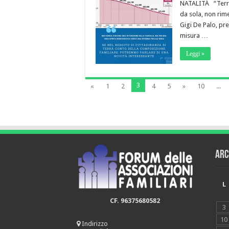
NATALITÀ “Terreni
da sola, non rime
Gigi De Palo, pr
misura …
Leggi »
3
«
1
2
4
5
»
10
...
Arc
L
CF. 96375680582
3
10
Indirizzo