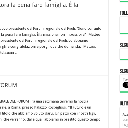
ora la pena fare famiglia. È la
Fol
uovo presidente del Forum regionale del Friuli: “Sono convinto
 la pena fare famiglia. È la missione non impossibile” Matteo
o presidente del Forum regionale del Friuli. Lo abbiamo
Segu
argli le congratulazioni e porgli qualche domanda. Matteo,
atulazioni …
Segu
Twe
 FORUM
ALE DEL FORUM Tra una settimana terremo la nostra
Ulti
le, a Roma, presso Palazzo Rospigliosi. “Il Futuro è un
l titolo che abbiamo voluto darvi. Un patto con i nostri figli,
Azz
ni che verranno, dalle quali abbiamo in prestito questo tempo
cen
Lug