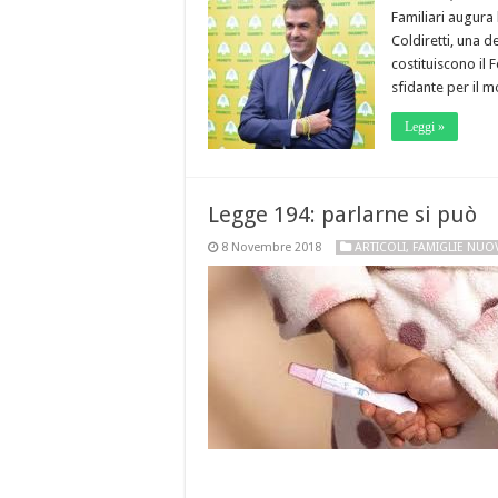
Familiari augura
Coldiretti, una d
costituiscono il
sfidante per il 
Leggi »
Legge 194: parlarne si può
8 Novembre 2018
ARTICOLI
,
FAMIGLIE NUO