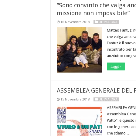
“Sono convinto che valga anc
missione non impossibile”
16 Novembre 2018
ULTIMA ORA
Matteo Fantuz, n
che valga ancora
Fantuz è il nuov
incontrato per f
anzitutto: congr
Leggi »
ASSEMBLEA GENERALE DEL
15 Novembre 2018
ULTIMA ORA
ASSEMBLEA GENER
Assemblea Genera
Patto”, è questo i
con le generazio
che stiamo …