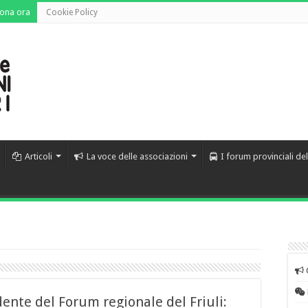
ona ora
Cookie Policy
Articoli
La voce delle associazioni
I forum provinciali de
ente del Forum regionale del Friuli: