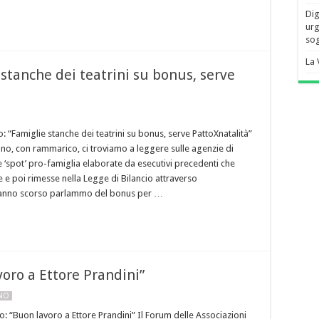
Dig
urg
sog
La 
stanche dei teatrini su bonus, serve
 “Famiglie stanche dei teatrini su bonus, serve PattoXnatalità”
o, con rammarico, ci troviamo a leggere sulle agenzie di
 ‘spot’ pro-famiglia elaborate da esecutivi precedenti che
e poi rimesse nella Legge di Bilancio attraverso
anno scorso parlammo del bonus per …
voro a Ettore Prandini”
ANO
lo: “Buon lavoro a Ettore Prandini” Il Forum delle Associazioni