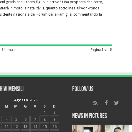
 gratis con il terzo figlio in arrivo? Una proposta che certo,
tterà in moto la natalità”. È quanto sottolinea all’Adnkronos
esidente nazionale del Forum delle Famiglie, commentando la
Ultima »
Pagina 3 di 15
hivi mensili
Follow Us
Agosto 2026
M
M
G
V
S
D
1
2
News in Pictures
4
5
6
7
8
9
11
12
13
14
15
16