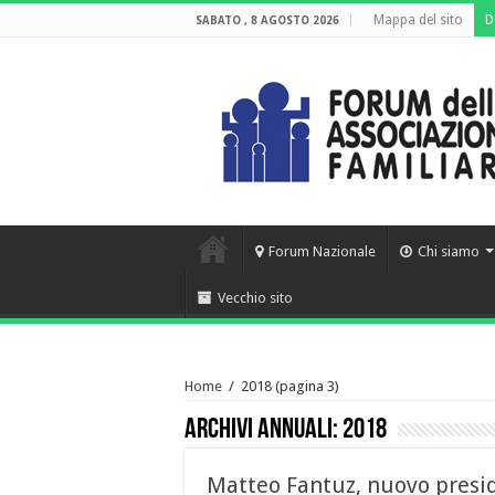
Mappa del sito
D
SABATO , 8 AGOSTO 2026
Forum Nazionale
Chi siamo
Vecchio sito
Home
/
2018
(pagina 3)
Archivi annuali:
2018
Matteo Fantuz, nuovo presid