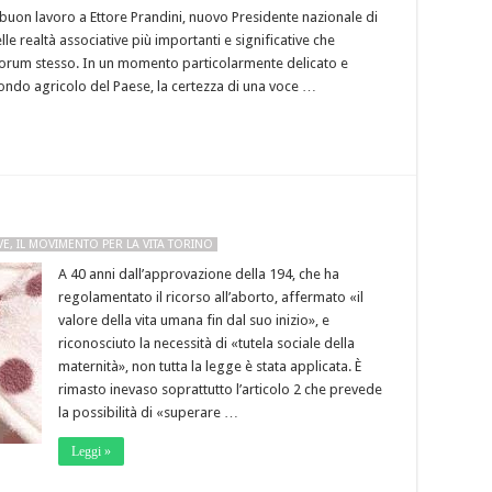
 buon lavoro a Ettore Prandini, nuovo Presidente nazionale di
elle realtà associative più importanti e significative che
 Forum stesso. In un momento particolarmente delicato e
mondo agricolo del Paese, la certezza di una voce …
VE
,
IL MOVIMENTO PER LA VITA TORINO
A 40 anni dall’approvazione della 194, che ha
regolamentato il ricorso all’aborto, affermato «il
valore della vita umana fin dal suo inizio», e
riconosciuto la necessità di «tutela sociale della
maternità», non tutta la legge è stata applicata. È
rimasto inevaso soprattutto l’articolo 2 che prevede
la possibilità di «superare …
Leggi »