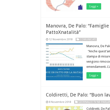
Leggi »
Manovra, De Palo: “Famiglie 
PattoXnatalità”
12 Novembre 2018
COMUNICATI
Manovra, De Palo:
“Anche quest’ann
stampa di misure
vengono rimosse 
emendamenti. L’
Leggi »
Coldiretti, De Palo: “Buon la
8 Novembre 2018
GIORNALI E TV NE PARL
Coldiretti, De Pa