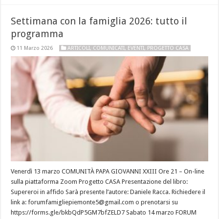
Settimana con la famiglia 2026: tutto il
programma
11 Marzo 2026
ARTICOLI
,
COMUNICATI
,
EVENTI
,
PROGETTO CASA
Venerdì 13 marzo COMUNITÀ PAPA GIOVANNI XXIII Ore 21 – On-line
sulla piattaforma Zoom Progetto CASA Presentazione del libro:
Supereroi in affido Sarà presente l’autore: Daniele Racca. Richiedere il
link a: forumfamigliepiemonte5@gmail.com o prenotarsi su
https://forms.gle/bkbQdP5GM7bfZELD7 Sabato 14 marzo FORUM