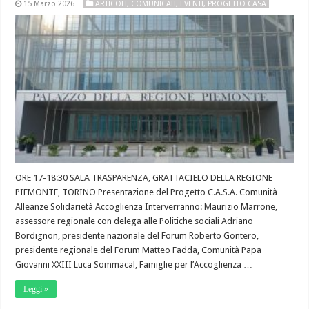
15 Marzo 2026
ARTICOLI
,
COMUNICATI
,
EVENTI
,
PROGETTO CASA
ORE 17-18:30 SALA TRASPARENZA, GRATTACIELO DELLA REGIONE
PIEMONTE, TORINO Presentazione del Progetto C.A.S.A. Comunità
Alleanze Solidarietà Accoglienza Interverranno: Maurizio Marrone,
assessore regionale con delega alle Politiche sociali Adriano
Bordignon, presidente nazionale del Forum Roberto Gontero,
presidente regionale del Forum Matteo Fadda, Comunità Papa
Giovanni XXIII Luca Sommacal, Famiglie per l’Accoglienza …
Leggi »