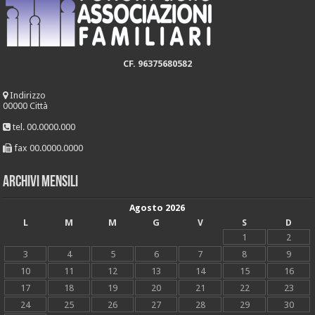
CF. 96375680582
Indirizzo
00000 Città
tel. 00.0000.000
fax 00.0000.0000
Archivi mensili
Agosto 2026
L
M
M
G
V
S
D
1
2
3
4
5
6
7
8
9
10
11
12
13
14
15
16
17
18
19
20
21
22
23
24
25
26
27
28
29
30